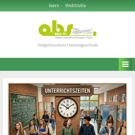
Skip
Iserv
WebUntis
to
content
Teilgebundene Ganztagsschule