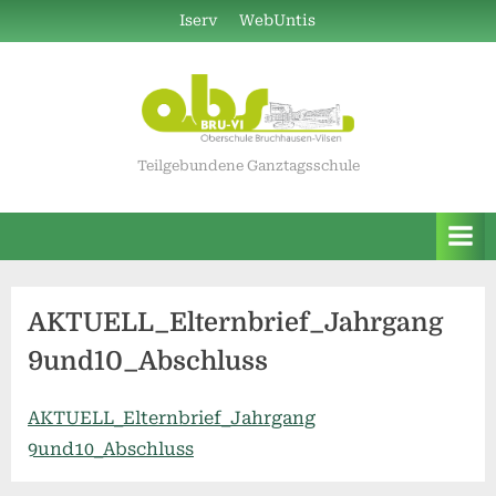
Skip
Iserv
WebUntis
to
content
Teilgebundene Ganztagsschule
AKTUELL_Elternbrief_Jahrgang
9und10_Abschluss
AKTUELL_Elternbrief_Jahrgang
9und10_Abschluss