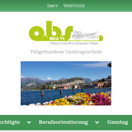
Iserv
WebUntis
Teilgebundene Ganztagsschule
Toggle
Toggle
echtigte
Berufsorientierung
Ganztag
sub-
sub-
menu
menu