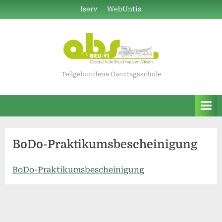
Skip
Iserv
WebUntis
to
content
Teilgebundene Ganztagsschule
BoDo-Praktikumsbescheinigung
BoDo-Praktikumsbescheinigung