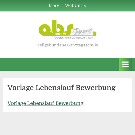
Skip
Iserv
WebUntis
to
content
Teilgebundene Ganztagsschule
Vorlage Lebenslauf Bewerbung
Vorlage Lebenslauf Bewerbung