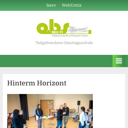
Skip
Iserv
WebUntis
to
content
Teilgebundene Ganztagsschule
Hinterm Horizont