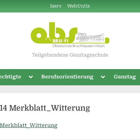
Iserv
WebUntis
Teilgebundene Ganztagsschule
Toggle
Toggle
echtigte
Berufsorientierung
Ganztag
sub-
sub-
menu
menu
-14 Merkblatt_Witterung
 Merkblatt_Witterung