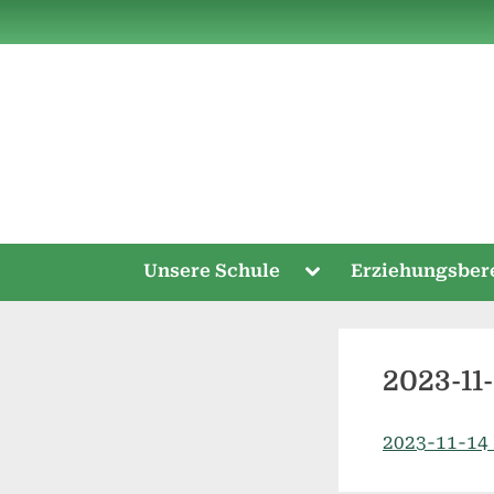
Skip
to
content
Toggle
Unsere Schule
Erziehungsber
sub-
menu
2023-11
2023-11-14