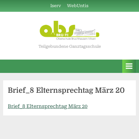
Skip
Iserv
WebUntis
to
content
Teilgebundene Ganztagsschule
Brief_8 Elternsprechtag März 20
Brief_8 Elternsprechtag März 20