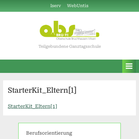
Skip
Iserv
WebUntis
to
content
Teilgebundene Ganztagsschule
StarterKit_Eltern[1]
StarterKit_Eltern[1]
Berufsorientierung