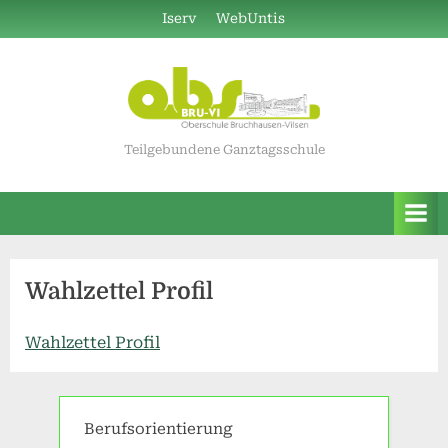
Skip
Iserv
WebUntis
to
content
Teilgebundene Ganztagsschule
Wahlzettel Profil
Wahlzettel Profil
Berufsorientierung