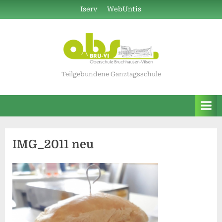
Skip
Iserv
WebUntis
to
content
Teilgebundene Ganztagsschule
IMG_2011 neu