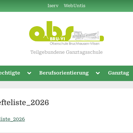
Iserv
WebUntis
Teilgebundene Ganztagsschule
Toggle
Toggle
echtigte
Berufsorientierung
Ganztag
sub-
sub-
menu
menu
efteliste_2026
liste_2026