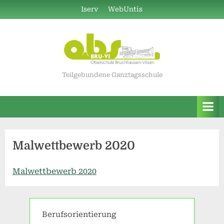
Skip
Iserv
WebUntis
to
content
Teilgebundene Ganztagsschule
Malwettbewerb 2020
Malwettbewerb 2020
Berufsorientierung