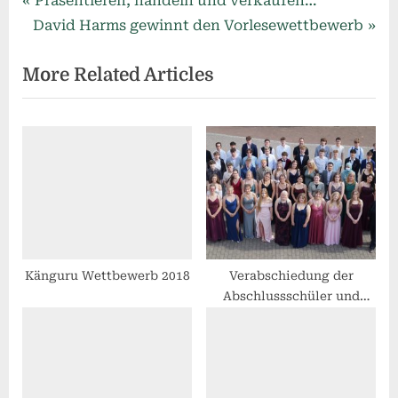
Beitragsnavigation
Präsentieren, handeln und verkaufen…
N
r
David Harms gewinnt den Vorlesewettbewerb
e
e
More Related Articles
x
v
t
i
P
o
o
u
s
s
t
P
:
o
s
t
Känguru Wettbewerb 2018
Verabschiedung der
Abschlussschüler und
:
Abschlussschülerinnen