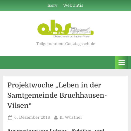
Skip
Iserv
WebUntis
to
content
Teilgebundene Ganztagsschule
Projektwoche „Leben in der
Samtgemeinde Bruchhausen-
Vilsen“
Posted
By
6. Dezember 2018
K. Wüstner
on
Auswertung von Lehrer-, Schüler- und