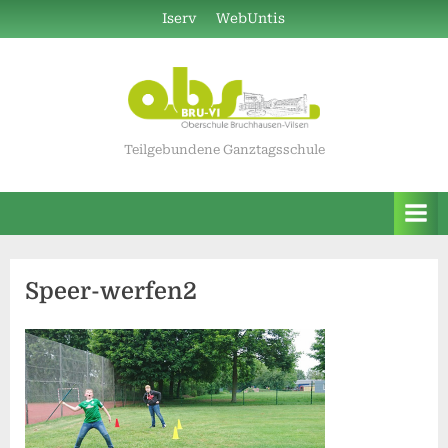
Skip
Iserv
WebUntis
to
content
Teilgebundene Ganztagsschule
Speer-werfen2