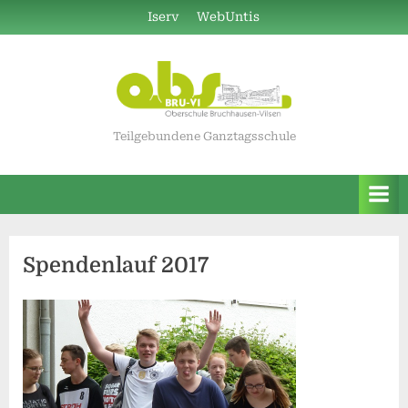
Skip
Iserv
WebUntis
to
content
Teilgebundene Ganztagsschule
Spendenlauf 2017