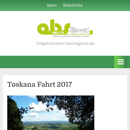
Skip
Iserv
WebUntis
to
content
Teilgebundene Ganztagsschule
Toskana Fahrt 2017