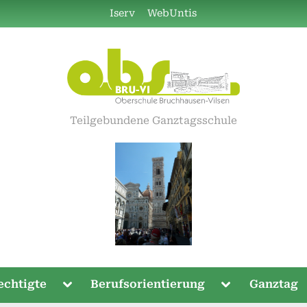
Iserv
WebUntis
Teilgebundene Ganztagsschule
Toggle
Toggle
echtigte
Berufsorientierung
Ganztag
sub-
sub-
menu
menu