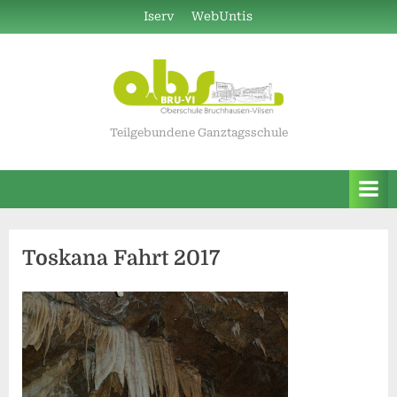
Skip
Iserv
WebUntis
to
content
Teilgebundene Ganztagsschule
Toskana Fahrt 2017