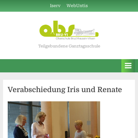
Skip
Iserv
WebUntis
to
content
Teilgebundene Ganztagsschule
Verabschiedung Iris und Renate