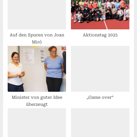
o
t
s
:
t
:
Auf den Spuren von Joan
Aktionstag 2025
Miró
Minister von guter Idee
„Game over“
überzeugt