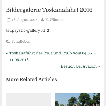
Bildergalerie Toskanafahrt 2016
Posted
By
18. August 2016
K. Wüstner
on
[supsystic-gallery id=2]
Schulleben
Beitragsnavigation
P
Toskanafahrt der R10a und R10b vom 04.06. –
r
11.06.2016
e
N
Besuch bei Avacon
v
e
More Related Articles
i
x
o
t
u
P
s
o
P
s