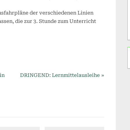
usfahrpläne der verschiedenen Linien
lassen, die zur 3. Stunde zum Unterricht
N
in
DRINGEND: Lernmittelausleihe
e
x
t
P
o
s