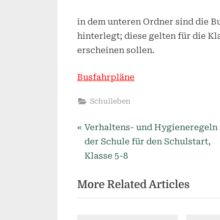
in dem unteren Ordner sind die B
hinterlegt; diese gelten für die K
erscheinen sollen.
Busfahrpläne
Schulleben
P
Beitragsnavigation
Verhaltens- und Hygieneregeln 
r
der Schule für den Schulstart,
e
Klasse 5-8
v
More Related Articles
i
o
u