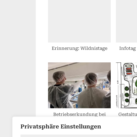
s
P
o
s
t
:
Erinnerung: Wildnistage
Infotag
Betriebserkundung bei
Gestalt
Vilsa
Privatsphäre Einstellungen