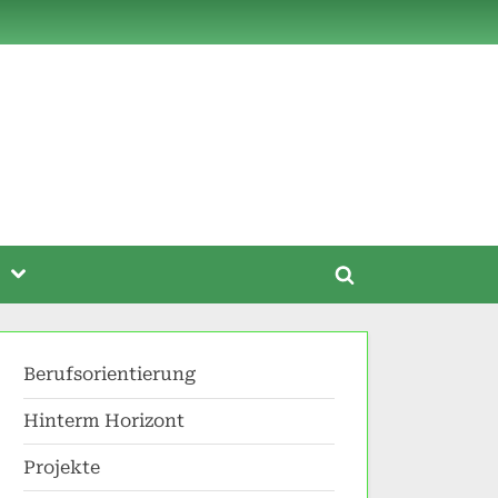
Toggle
Toggle
sub-
menu
search
form
Berufsorientierung
Hinterm Horizont
Projekte