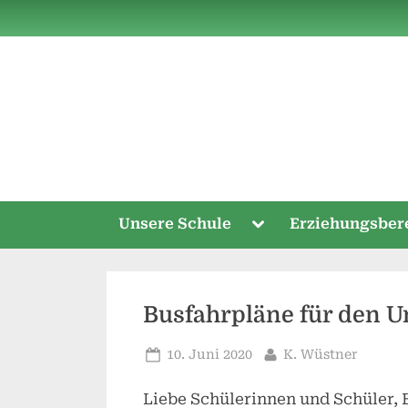
Skip
to
content
Toggle
Unsere Schule
Erziehungsber
sub-
menu
Busfahrpläne für den Un
Posted
By
10. Juni 2020
K. Wüstner
on
Liebe Schülerinnen und Schüler, 