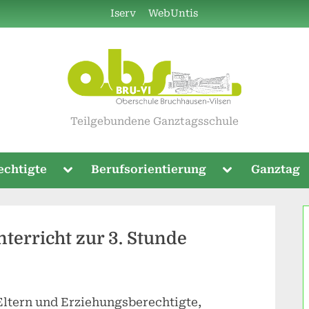
Iserv
WebUntis
Teilgebundene Ganztagsschule
Toggle
Toggle
echtigte
Berufsorientierung
Ganztag
sub-
sub-
menu
menu
terricht zur 3. Stunde
Eltern und Erziehungsberechtigte,