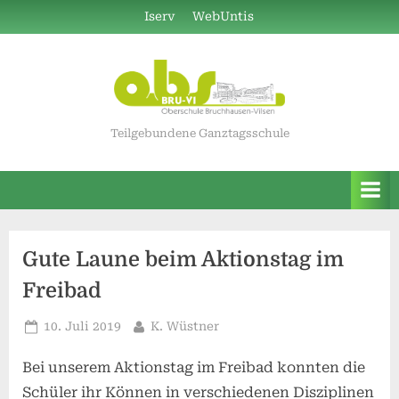
Skip
Iserv
WebUntis
to
content
Teilgebundene Ganztagsschule
Gute Laune beim Aktionstag im
Freibad
Posted
By
10. Juli 2019
K. Wüstner
on
Bei unserem Aktionstag im Freibad konnten die
Schüler ihr Können in verschiedenen Disziplinen