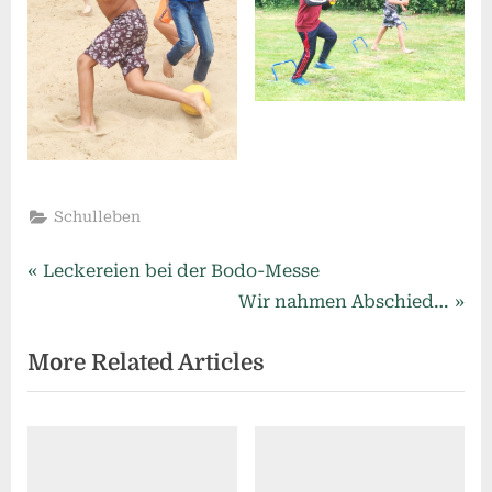
Schulleben
Beitragsnavigation
P
Leckereien bei der Bodo-Messe
r
N
Wir nahmen Abschied…
e
e
More Related Articles
v
x
i
t
o
P
u
o
s
s