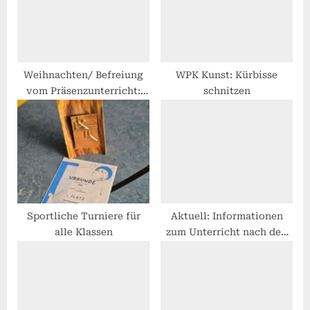
P
t
o
:
s
t
Weihnachten/ Befreiung
WPK Kunst: Kürbisse
vom Präsenzunterricht:
schnitzen
:
Informationen und
Anträge
Sportliche Turniere für
Aktuell: Informationen
alle Klassen
zum Unterricht nach den
Ferien