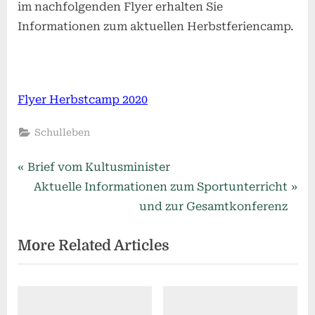
im nachfolgenden Flyer erhalten Sie
Informationen zum aktuellen Herbstferiencamp.
Flyer Herbstcamp 2020
Schulleben
Beitragsnavigation
P
Brief vom Kultusminister
r
N
Aktuelle Informationen zum Sportunterricht
e
e
und zur Gesamtkonferenz
v
x
More Related Articles
i
t
o
P
u
o
s
s