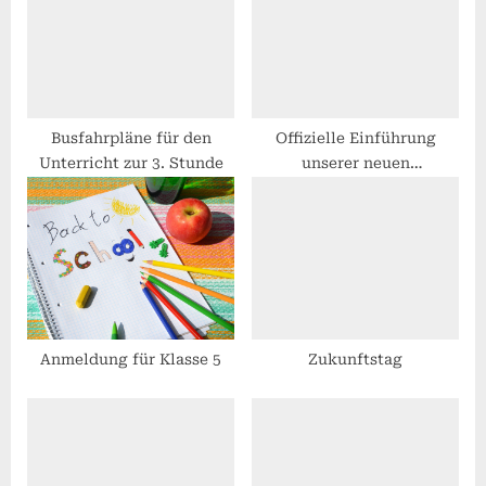
P
t
o
:
s
t
:
Busfahrpläne für den
Offizielle Einführung
Unterricht zur 3. Stunde
unserer neuen
Schulleiterin
Anmeldung für Klasse 5
Zukunftstag