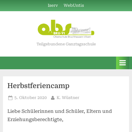
Skip
Iserv
WebUntis
to
content
Teilgebundene Ganztagsschule
Herbstferiencamp
Posted
By
5. Oktober 2020
K. Wüstner
on
Liebe Schülerinnen und Schüler, Eltern und
Erziehungsberechtigte,