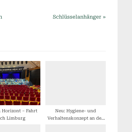
N
n
Schlüsselanhänger
e
x
t
P
o
s
t
:
 Horizont – Fahrt
Neu: Hygiene- und
ch Limburg
Verhaltenskonzept an der
OBS Bruchhausen-Vilsen