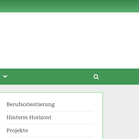
Toggle
Toggle
sub-
menu
search
form
Berufsorientierung
Hinterm Horizont
Projekte