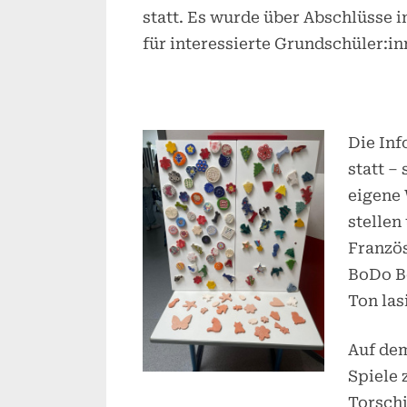
statt. Es wurde über Abschlüsse i
für interessierte Grundschüler:i
Die Inf
statt –
eigene 
stellen
Französ
BoDo B
Ton las
Auf de
Spiele 
Torschi