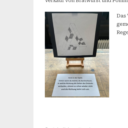
Verkauf von Bratwurst und Pomme
Das 
geme
Rege