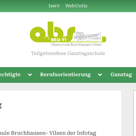
Iserv
WebUntis
Teilgebundene Ganztagsschule
Toggle
Toggle
echtigte
Berufsorientierung
Ganztag
sub-
sub-
menu
menu
g
hule Bruchhausen- Vilsen der Infotag