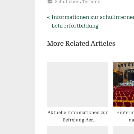
,
Schulleben
Termine
P
Beitragsnavigation
Informationen zur schulinterne
r
Lehrerfortbildung
e
More Related Articles
v
i
o
u
s
P
o
s
t
Aktuelle Informationen zur
Hinterm
Befreiung der
na
:
Schüler/innen vom