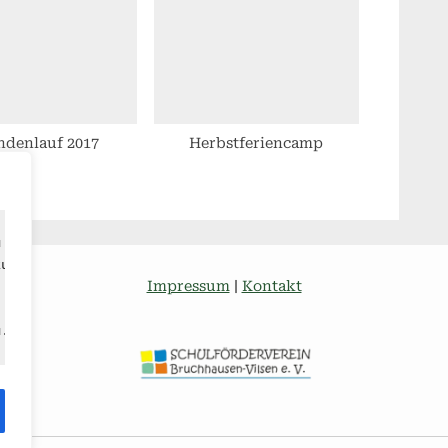
ndenlauf 2017
Herbstferiencamp
u verbessern,
zustellen
Impressum
|
Kontakt
u.