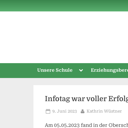
Skip
to
content
Toggle
Unsere Schule
Erziehungsber
sub-
menu
Infotag war voller Erfol
Posted
By
9. Juni 2023
Kathrin Wüstner
on
Am 05.05.2023 fand in der Obersc