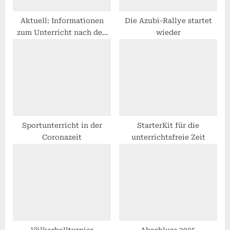
o
s
Aktuell: Informationen
Die Azubi-Rallye startet
zum Unterricht nach den
wieder
t
Ferien
:
Sportunterricht in der
StarterKit für die
Coronazeit
unterrichtsfreie Zeit
Völkerballturnier
Abschluss 2025