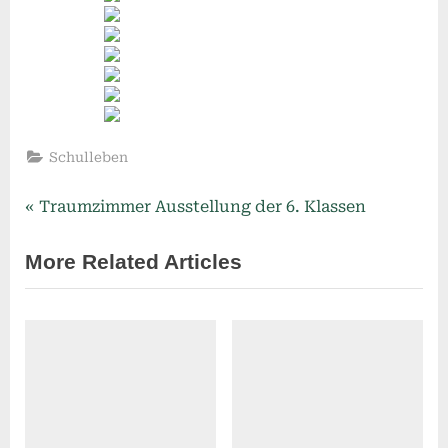
Schulleben
P
Beitragsnavigation
Traumzimmer Ausstellung der 6. Klassen
r
More Related Articles
e
v
i
o
u
s
P