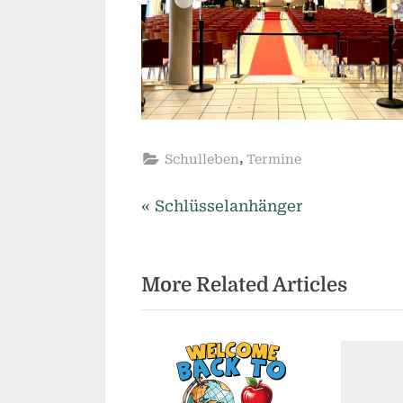
,
Schulleben
Termine
P
Beitragsnavigation
Schlüsselanhänger
r
e
More Related Articles
v
i
o
u
s