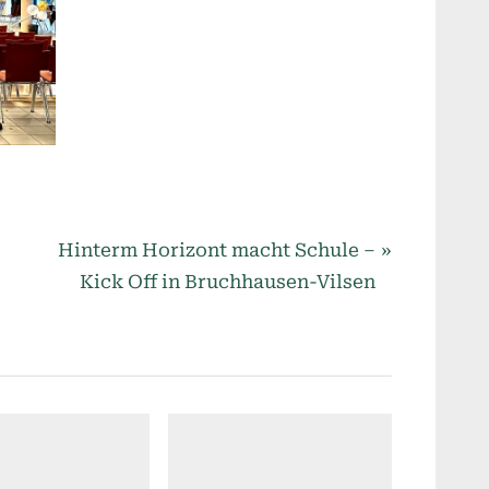
N
Hinterm Horizont macht Schule –
e
Kick Off in Bruchhausen-Vilsen
x
t
P
o
s
t