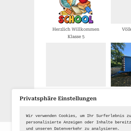
P
o
s
t
Herzlich Willkommen
Völk
Klasse 5
:
Informationen zur
Zu
Privatsphäre Einstellungen
schulinternen
Lehrerfortbildung
Wir verwenden Cookies, um Ihr Surferlebnis z
personalisierte Anzeigen oder Inhalte bereit
und unseren Datenverkehr zu analysieren.