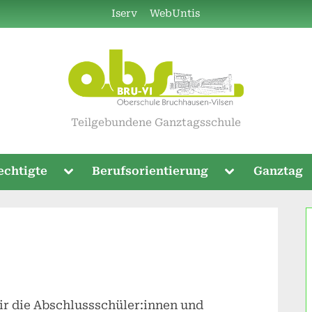
Iserv
WebUntis
Teilgebundene Ganztagsschule
Toggle
Toggle
echtigte
Berufsorientierung
Ganztag
sub-
sub-
menu
menu
ir die Abschlussschüler:innen und