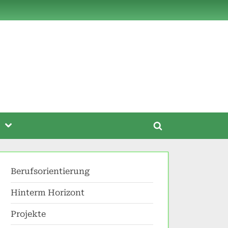
Toggle
Toggle
sub-
menu
search
form
Berufsorientierung
Hinterm Horizont
Projekte