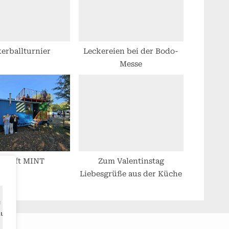
:
erballturnier
Leckereien bei der Bodo-
Messe
kunft MINT
Zum Valentinstag
Liebesgrüße aus der Küche
u verbessern,
zustellen