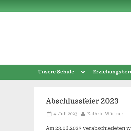
Skip
to
content
Toggle
Unsere Schule
Erziehungsber
sub-
menu
Abschlussfeier 2023
Posted
By
4. Juli 2023
Kathrin Wüstner
on
Am 23.06.2023 verabschiedeten w