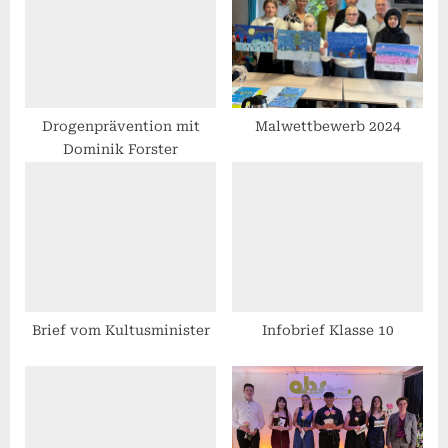
P
t
o
:
s
t
:
Drogenprävention mit
Malwettbewerb 2024
Dominik Forster
Brief vom Kultusminister
Infobrief Klasse 10