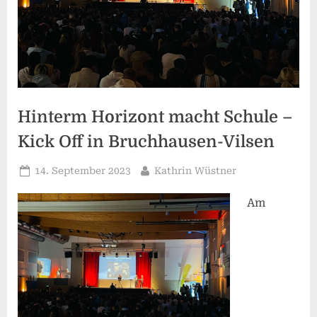
Hinterm Horizont macht Schule –
Kick Off in Bruchhausen-Vilsen
Posted
By
14. September 2023
Kathrin Wüstner
on
Am