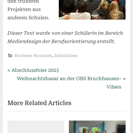
den früheren
Projekten aus
anderen Schulen.
Dieser Text wurde von einer Schülerin im Bereich
Mediendesign der Berufsorientierung erstellt.
,
Hinterm Horizont
Schulleben
Beitragsnavigation
P
Abschlussfeier 2023
r
N
Weihnachtsbasar an der OBS Bruchhausen-
e
e
Vilsen
v
x
More Related Articles
i
t
o
P
u
o
s
s