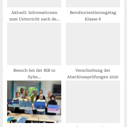
t
:
Aktuell: Informationen
Berufsorientierungstag
zum Unterricht nach den
Klasse 8
Ferien
Besuch bei der BIB in
Verschiebung der
Syke…
Abschlussprüfungen 2020