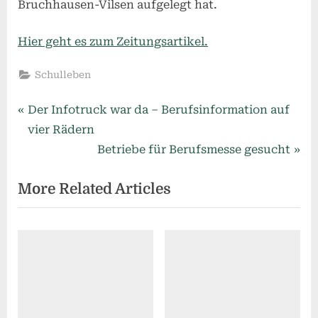
Bruchhausen-Vilsen aufgelegt hat.
Hier geht es zum Zeitungsartikel.
Schulleben
Beitragsnavigation
P
Der Infotruck war da – Berufsinformation auf
r
vier Rädern
e
N
Betriebe für Berufsmesse gesucht
v
e
More Related Articles
i
x
o
t
u
P
s
o
P
s
o
t
s
: