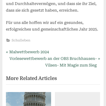
und Durchhaltevermögen, und dass sie ihr Ziel,
dass sie sich gesetzt haben, erreichen.
Für uns alle hoffen wir auf ein gesundes,
erfolgreiches und gemeinschaftliches Jahr 2025.
Schulleben
Beitragsnavigation
P
Malwettbewerb 2024
r
N
Vorlesewettbewerb an der OBS Bruchhausen-
e
e
Vilsen- Mit Magie zum Sieg
v
x
More Related Articles
i
t
o
P
u
o
s
s
P
t