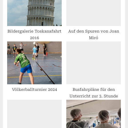
o
:
s
t
:
Bildergalerie Toskanafahrt
Auf den Spuren von Joan
2016
Miró
Völkerballturnier 2024
Busfahrpläne für den
Unterricht zur 3. Stunde