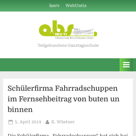
Skip
Iserv
WebUntis
to
content
Teilgebundene Ganztagsschule
Schülerfirma Fahrradschuppen
im Fernsehbeitrag von buten un
binnen
Posted
By
5. April 2019
K. Wüstner
on
Die Schülerfirma „Fahrradschuppen“ hat sich bei