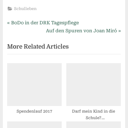
Schulleben
Beitragsnavigation
P
BoDo in der DRK Tagespflege
r
N
Auf den Spuren von Joan Miró
e
e
More Related Articles
v
x
i
t
o
P
u
o
s
s
P
t
o
:
s
t
Spendenlauf 2017
Darf mein Kind in die
Schule?
:
Krankheitssymptome